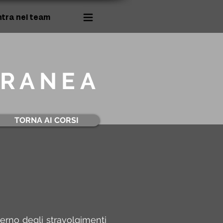
ntra nel team
ORANEA
TORNA AI CORSI
nterno degli stravolgimenti