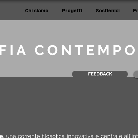
Chi siamo
Progetti
Sostienici
E
OFIA CONTEMP
FEEDBACK
e
se
, una corrente filosofica innovativa e centrale all'i