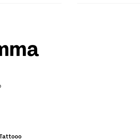
amma
o
Tattooo