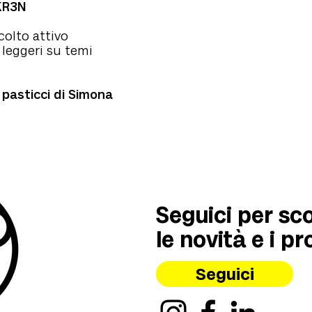
KR3N
colto attivo
 leggeri su temi
I pasticci di Simona
Seguici per sc
le novità e i pr
Seguici